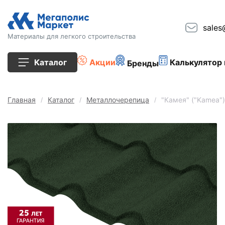
sales
Материалы для легкого строительства
Каталог
Акции
Калькулятор 
Бренды
Все товары
Главная
Каталог
Металлочерепица
"Камея" ("Kamea"
Строительные блоки
Кирпич
Плиты перекрытия
Сопутствующие товары
Тротуарная плитка