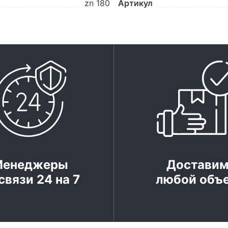
zn 180
Артикул
Менеджеры
Достави
связи 24 на 7
любой объ