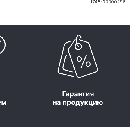
1746-00000296
м
Гарантия
ем
на продукцию