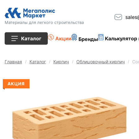
sales
Материалы для легкого строительства
Каталог
Акции
Калькулятор 
Бренды
Все товары
Главная
Каталог
Кирпич
Облицовочный кирпич
Со
Строительные блоки
АКЦИЯ
Кирпич
Плиты перекрытия
Сопутствующие товары
Тротуарная плитка