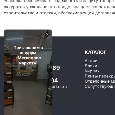
Упаковка обеспечивает надежность и защиту товара
аккуратно упаковано, что предотвращает повреждени
строительства и отделки, обеспечивающий долговеч
Приглашаем в
КАТАЛОГ
шоурум
«Мегаполис
Акции
Москва и область
маркет»!
Блоки
+7 (499) 325-75-69
Кирпич
Бесплатно по РФ
Плиты перекр
8 (800) 600-22-04
Отделочные м
Сопутствующи
sales@megapolis-market.ru