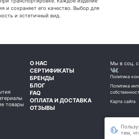
 при транспортировке. Каждое изделие
я и сохраняет его качество. Выбор для
ность и эстетичный вид.
О НАС
Мы в соц. с
СЕРТИФИКАТЫ
Политика ко
БРЕНДЫ
БЛОГ
Политика инт
ытия
собственнос
FAQ
атериалы
ОПЛАТА И ДОСТАВКА
Карта сайта
е товары
ОТЗЫВЫ
ООО Мегаполи
119071
Пользу
,
Москва
строение 1, пом
тем, ч