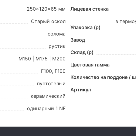
250x120x65 мм
Лицевая стенка
Старый оскол
в термо
Упаковка (p)
солома
Завод
рустик
Склад (p)
М150 | М175 | М200
Цветовая гамма
F100, F100
Количество на поддоне / 
пустотелый
Артикул
керамический
одинарный 1 NF