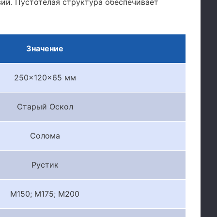
ий. Пустотелая структура обеспечивает
Значение
250x120x65 мм
Старый Оскол
Солома
Рустик
М150; М175; М200