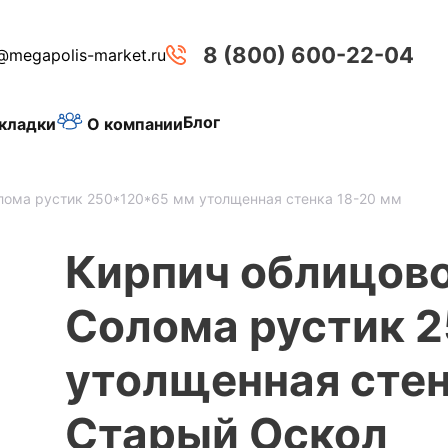
8 (800) 600-22-04
@megapolis-market.ru
Блог
О компании
кладки
лома рустик 250*120*65 мм утолщенная стенка 18-20 мм
Кирпич облицов
Солома рустик 
утолщенная стен
Старый Оскол