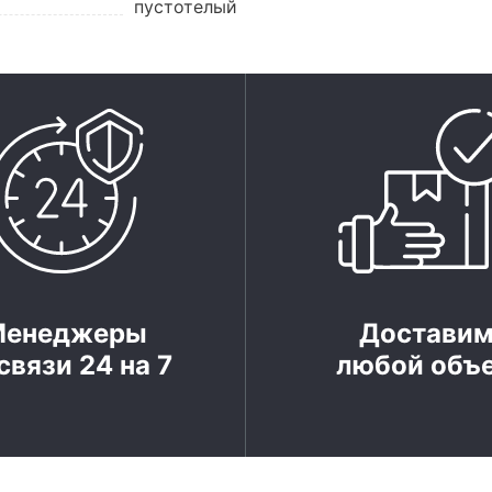
пустотелый
Менеджеры
Достави
связи 24 на 7
любой объ