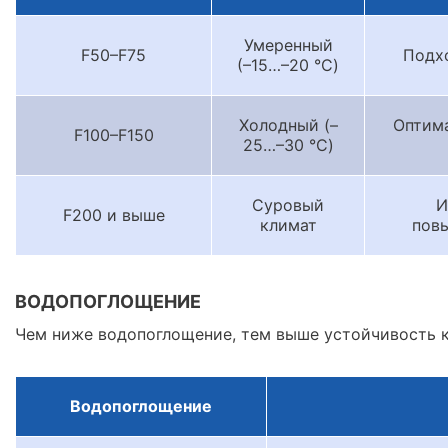
Умеренный
F50–F75
Подхо
(–15…–20 °C)
Холодный (–
Оптима
F100–F150
25…–30 °C)
Суровый
И
F200 и выше
климат
пов
ВОДОПОГЛОЩЕНИЕ
Чем ниже водопоглощение, тем выше устойчивость 
Водопоглощение