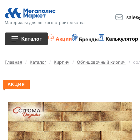
sales
Материалы для легкого строительства
Каталог
Акции
Калькулятор 
Бренды
Все товары
Главная
Каталог
Кирпич
Облицовочный кирпич
со
Строительные блоки
АКЦИЯ
Кирпич
Плиты перекрытия
Сопутствующие товары
Тротуарная плитка