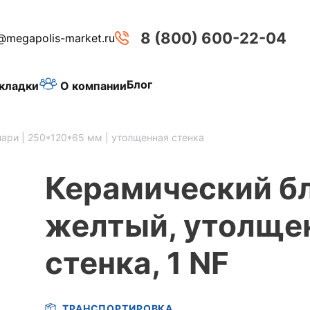
8 (800) 600-22-04
@megapolis-market.ru
Блог
О компании
кладки
лари | 250*120*65 мм | утолщенная стенка
Керамический б
желтый, утолще
стенка, 1 NF
ТРАНСПОРТИРОВКА