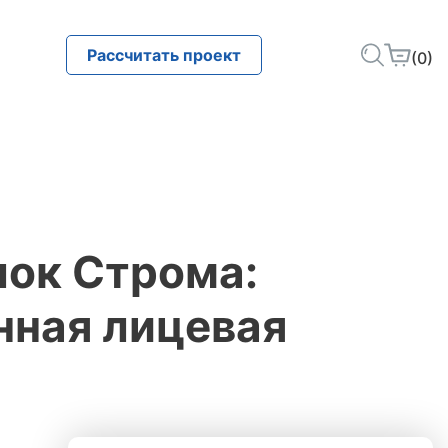
Рассчитать проект
(0)
лок Строма:
нная лицевая