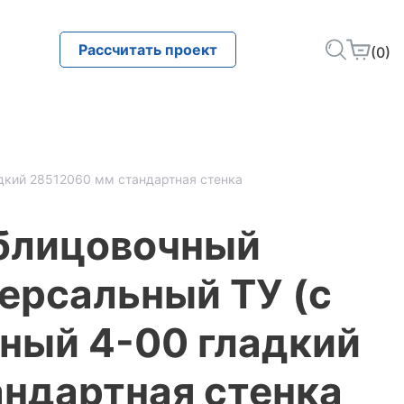
Рассчитать проект
(0)
адкий 28512060 мм стандартная стенка
облицовочный
ерсальный ТУ (с
ный 4-00 гладкий
ндартная стенка