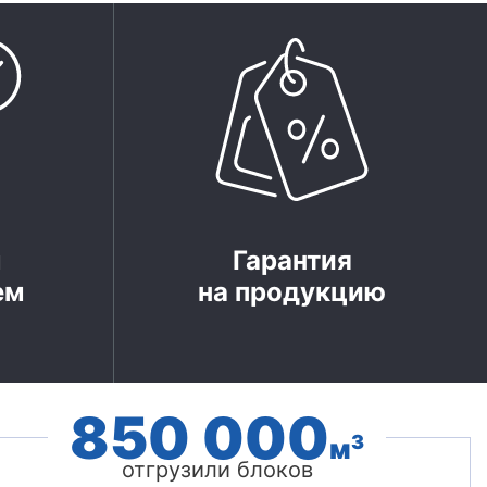
м
Гарантия
ем
на продукцию
850 000
3
м
отгрузили блоков