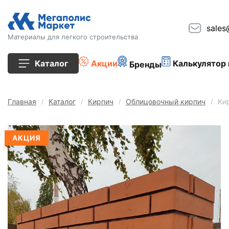
sales
Материалы для легкого строительства
Каталог
Акции
Калькулятор 
Бренды
Все товары
Главная
Каталог
Кирпич
Облицовочный кирпич
Ки
Строительные блоки
АКЦИЯ
Кирпич
Плиты перекрытия
Сопутствующие товары
Тротуарная плитка