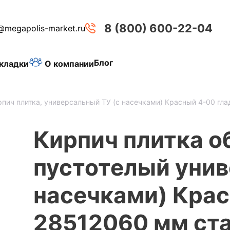
8 (800) 600-22-04
@megapolis-market.ru
Блог
О компании
кладки
рпич плитка, универсальный ТУ (с насечками) Красный 4-00 гл
Кирпич плитка 
пустотелый унив
насечками) Крас
28512060 мм ста