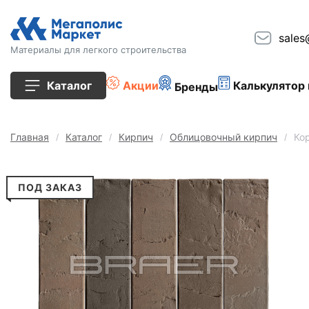
sales
Материалы для легкого строительства
Каталог
Акции
Калькулятор 
Бренды
Все товары
Главная
Каталог
Кирпич
Облицовочный кирпич
Ко
Строительные блоки
ПОД ЗАКАЗ
Кирпич
Плиты перекрытия
Сопутствующие товары
Тротуарная плитка