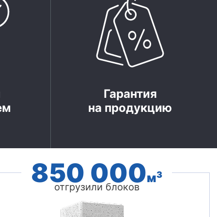
м
Гарантия
ем
на продукцию
850 000
3
м
отгрузили блоков