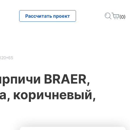
Рассчитать проект
(0)
*120*65
ирпичи BRAER,
а, коричневый,