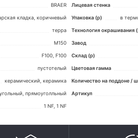
BRAER
Лицевая стенка
арская кладка, коричневый
Упаковка (p)
в терм
терра
Технология окрашивания (
М150
Завод
F100, F100
Склад (p)
пустотелый
Цветовая гамма
керамический, керамика
Количество на поддоне / 
угольный, прямоуголльный
Артикул
1 NF, 1 NF