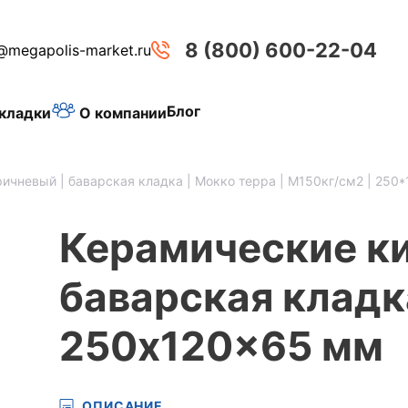
8 (800) 600-22-04
@megapolis-market.ru
Блог
О компании
кладки
ричневый | баварская кладка | Mокко терра | M150кг/см2 | 250
Керамические к
баварская кладк
250x120x65 мм
ОПИСАНИЕ