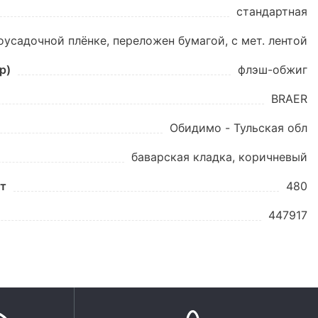
стандартная
оусадочной плёнке, переложен бумагой, с мет. лентой
p)
флэш-обжиг
BRAER
Обидимо - Тульская обл
баварская кладка, коричневый
шт
480
447917