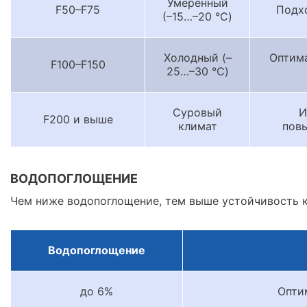
Умеренный
F50–F75
Подхо
(–15…–20 °C)
Холодный (–
Оптима
F100–F150
25…–30 °C)
Суровый
И
F200 и выше
климат
пов
ВОДОПОГЛОЩЕНИЕ
Чем ниже водопоглощение, тем выше устойчивость 
Водопоглощение
до 6%
Опти