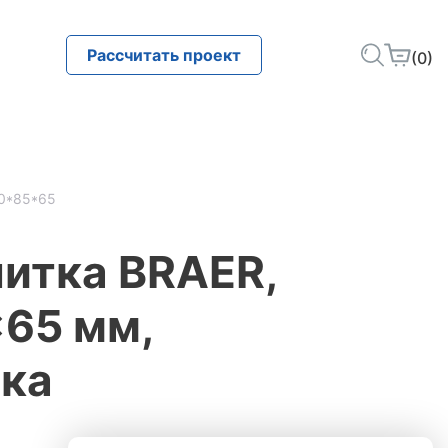
Рассчитать проект
(0)
50*85*65
итка BRAER,
65 мм,
ска