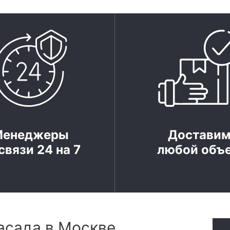
Менеджеры
Достави
связи 24 на 7
любой объ
асада в Москве