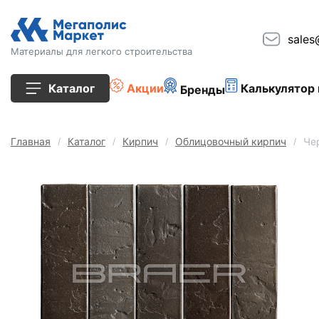
sales
Материалы для легкого строительства
Каталог
Акции
Калькулятор 
Бренды
Все товары
Главная
Каталог
Кирпич
Облицовочный кирпич
Че
Строительные блоки
Кирпич
Плиты перекрытия
Сопутствующие товары
Тротуарная плитка