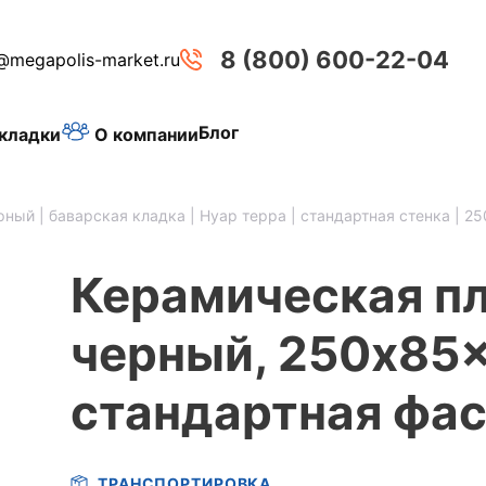
8 (800) 600-22-04
@megapolis-market.ru
Блог
О компании
кладки
рный | баварская кладка | Нуар терра | стандартная стенка | 2
Керамическая пл
черный, 250x85x
стандартная фа
ТРАНСПОРТИРОВКА