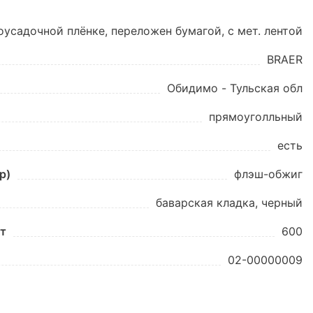
оусадочной плёнке, переложен бумагой, с мет. лентой
BRAER
Обидимо - Тульская обл
прямоуголльный
есть
p)
флэш-обжиг
баварская кладка, черный
шт
600
02-00000009