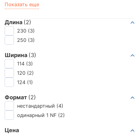
Юрьев-Польский КЗ
Показать еще
Ярославский КЗ
Алексин КЗ
Длина
(2)
Тульский КЗ
230
(3)
Петушинский ЗСК
Мстера КЗ
250
(3)
Боровичский КЗ
Вяземский КЗ
Ширина
(3)
Касимовский КЗ
114
(3)
Липковский КЗ
120
(2)
Ломинцевский КЗ
124
(1)
Смоленский КЗ
Гжель КЗ
Формат
(2)
Воротынский КЗ
нестандартный
(4)
одинарный 1 NF
(2)
Цена