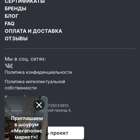
СЕРТИФИКАТЫ
БРЕНДЫ
БЛОГ
FAQ
ОПЛАТА И ДОСТАВКА
ОТЗЫВЫ
Мы в соц. сетях:
Политика конфиденциальности
Политика интеллектуальной
собственности
Карта сайта
ООО Мегаполис
ИНН: 9725033610
119071
,
Москва
,
2 Донской проезд 4,
строение 1, пом. 435
Приглашаем
в шоурум
«Мегаполис
Рассчитать проект
маркет»!