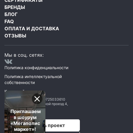
СЕРТИФИКАТЫ
БРЕНДЫ
БЛОГ
FAQ
ОПЛАТА И ДОСТАВКА
ОТЗЫВЫ
Мы в соц. сетях:
Политика конфиденциальности
Политика интеллектуальной
собственности
Карта сайта
ООО Мегаполис
ИНН: 9725033610
119071
,
Москва
,
2 Донской проезд 4,
строение 1, пом. 435
Приглашаем
в шоурум
«Мегаполис
Рассчитать проект
маркет»!