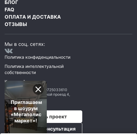
БЛОГ
FAQ
ОПЛАТА И ДОСТАВКА
ОТЗЫВЫ
Мы в соц. сетях:
Политика конфиденциальности
Политика интеллектуальной
собственности
Карта сайта
ООО Мегаполис
ИНН: 9725033610
119071
,
Москва
,
2 Донской проезд 4,
строение 1, пом. 435
Приглашаем
в шоурум
«Мегаполис
Рассчитать проект
маркет»!
Бесплатная консультация