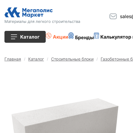
sales
Материалы для легкого строительства
Каталог
Акции
Калькулятор 
Бренды
Все товары
Главная
Каталог
Строительные блоки
Газобетонные б
Строительные блоки
Кирпич
Плиты перекрытия
Сопутствующие товары
Тротуарная плитка