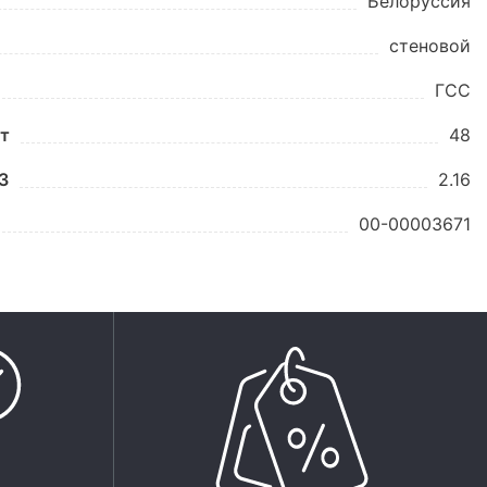
Белоруссия
стеновой
ГСС
шт
48
3
2.16
00-00003671