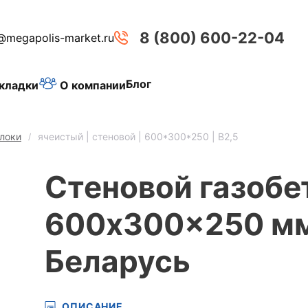
8 (800) 600-22-04
@megapolis-market.ru
Блог
О компании
кладки
локи
ячеистый | стеновой | 600*300*250 | B2,5
Стеновой газобе
600x300x250 мм,
Беларусь
ОПИСАНИЕ